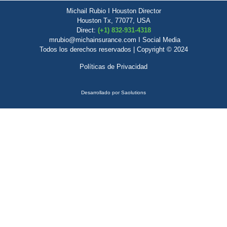
Michail Rubio I Houston Director
Houston Tx, 77077, USA
Direct:
(+1) 832-931-4318
mrubio@michainsurance.com I Social Media
Todos los derechos reservados | Copyright © 2024
Políticas de Privacidad
Desarrollado por
Saolutions