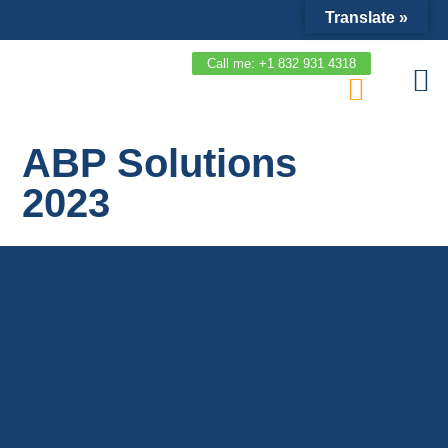
Translate »
Call me: +1 832 931 4318
Noticias y Ev
Servicios ad
Sesion Agen
ABP Solutions
2023